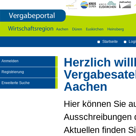
Vergabeportal
Wirtschaftsregion
Aachen
-
Dï¿½ren
-
Euskirchen
-
Heinsberg
Startseite
Logi
Herzlich wi
Anmelden
Vergabesatel
Registrierung
Aachen
Erweiterte Suche
Hier können Sie a
Ausschreibungen d
Aktuellen finden Si