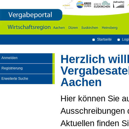
Vergabeportal
Wirtschaftsregion
Aachen
-
Dï¿½ren
-
Euskirchen
-
Heinsberg
Startseite
Logi
Herzlich wi
Anmelden
Vergabesatel
Registrierung
Aachen
Erweiterte Suche
Hier können Sie a
Ausschreibungen d
Aktuellen finden Si