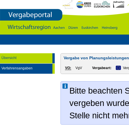
Vergabeportal
Wirtschaftsregion
Aachen
-
DÃ¼ren
-
Euskirchen
-
Heinsberg
Vergabe von Planungsleistungen 
Übersicht
VO:
VgV
Vergabeart:
Ver
Verfahrensangaben
Bitte beachten S
vergeben wurde
Stelle nicht me