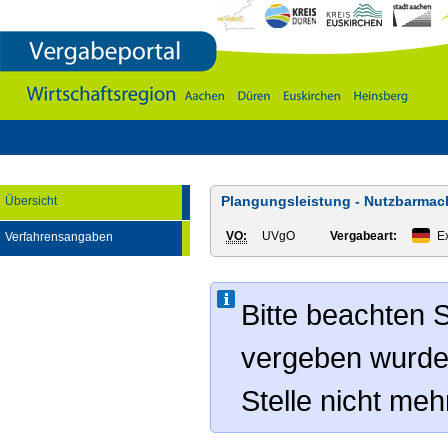
Vergabeportal
Wirtschaftsregion
Aachen
-
DÃ¼ren
-
Euskirchen
-
Heinsberg
Plangungsleistung - Nutzbarmac
Übersicht
VO:
UVgO
Vergabeart:
Ex
Verfahrensangaben
Bitte beachten S
vergeben wurde
Stelle nicht me