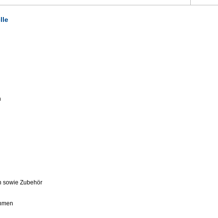
lle
n
n sowie Zubehör
ahmen