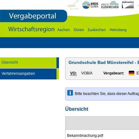
Vergabeportal
Wirtschaftsregion
Aachen
-
DÃ¼ren
-
Euskirchen
-
Heinsberg
Grundschule Bad Münstereifel - 
Übersicht
VO:
VOB/A
Vergabeart:
E
Verfahrensangaben
Bitte beachten Sie, dass dieser Auft
Übersicht
Bekanntmachung.pdf