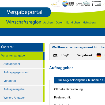
Vergabeportal
Wirtschaftsregion
Aachen
-
DÃ¼ren
-
Euskirchen
-
Heinsberg
Wettbewerbsmanagement für die V
Übersicht
VO:
UVgO
Vergabeart:
Ex
Verfahrensangaben
Auftraggeber
Auftraggeber
Auftragsgegenstand
Zur Angebotsabgabe / Teilnahme au
Verfahren
Auftragsvergabe
Offizielle Bezeichnung
Postanschrift
Weitere Angaben