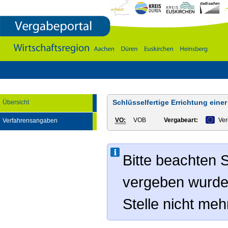
Vergabeportal
Wirtschaftsregion
Aachen
-
DÃ¼ren
-
Euskirchen
-
Heinsberg
Schlüsselfertige Errichtung einer
Übersicht
VO:
VOB
Vergabeart:
Ve
Verfahrensangaben
Bitte beachten S
vergeben wurde
Stelle nicht me