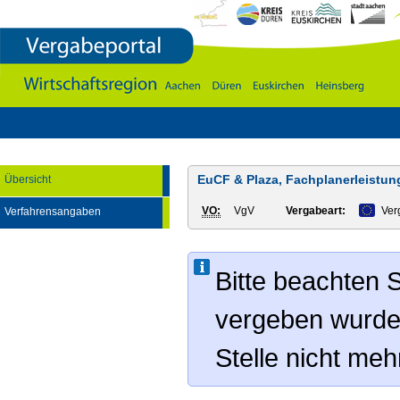
Vergabeportal
Wirtschaftsregion
Aachen
-
DÃ¼ren
-
Euskirchen
-
Heinsberg
EuCF & Plaza, Fachplanerleistu
Übersicht
VO:
VgV
Vergabeart:
Ver
Verfahrensangaben
Bitte beachten S
vergeben wurde
Stelle nicht me