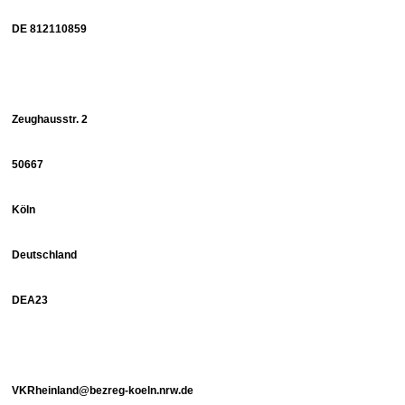
DE 812110859
Zeughausstr. 2
50667
Köln
Deutschland
DEA23
VKRheinland@bezreg-koeln.nrw.de