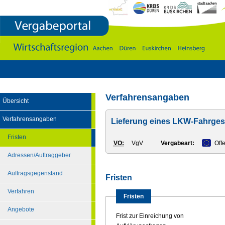
Vergabeportal
Wirtschaftsregion
Aachen
-
DÃ¼ren
-
Euskirchen
-
Heinsberg
Verfahrensangaben
Übersicht
Verfahrensangaben
Lieferung eines LKW-Fahrgestel
Fristen
VO:
VgV
Vergabeart:
Off
Adressen/Auftraggeber
Auftragsgegenstand
Fristen
Verfahren
Fristen
Angebote
Frist zur Einreichung von