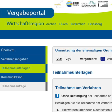
Vergabeportal
Wirtschaftsregion
Aachen
-
DÃ¼ren
-
Euskirchen
-
Heinsberg
Umnutzung der ehemaligen Grund
Übersicht
VO:
VgV
Vergabeart:
Ver
Verfahrensangaben
Teilnahmeunterlagen
Teilnahmeunterlagen
Kommunikation
Teilnahmeanträge
Teilnahme am Verfahren
Info
Ohne Bestätigung
der Teilnahme an 
Bestätigen Sie die Teilnahme am Verfahre
Sie werden über neue Nachrichten de