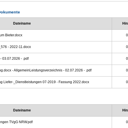
Dokumente
Dateiname
Hin
um Bieter.docx
0
576 - 2022-11.docx
0
- 03.07.2026 - .pdf
0
docx - AllgemeinLeistungsverzeichnis - 02.07.2026 - .pdf
0
g Liefer-_Dienstleistungen 07-2019 - Fassung 2022.docx
0
Dateiname
Hin
gungen TVgG NRW.pdf
0