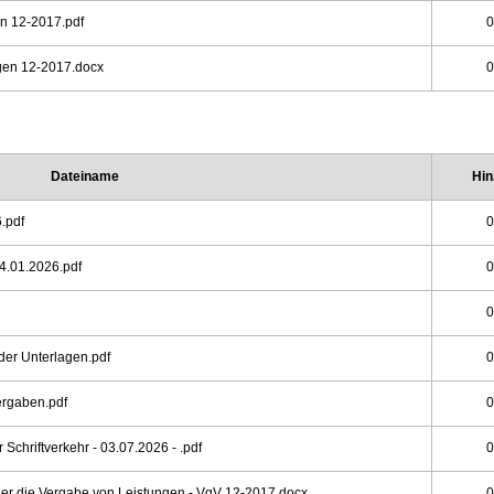
n 12-2017.pdf
0
gen 12-2017.docx
0
Dateiname
Hin
.pdf
0
4.01.2026.pdf
0
0
er Unterlagen.pdf
0
ergaben.pdf
0
 Schriftverkehr - 03.07.2026 - .pdf
0
r die Vergabe von Leistungen - VgV 12-2017.docx
0