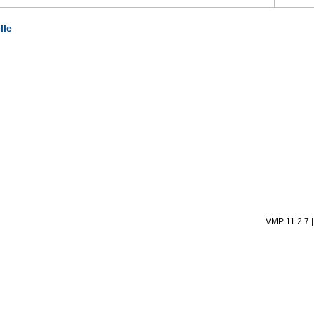
lle
VMP 11.2.7