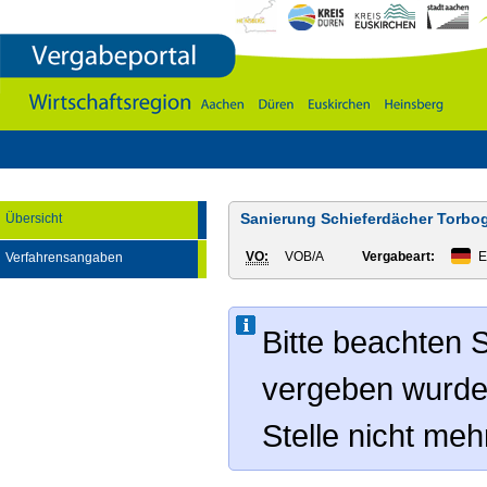
Vergabeportal
Wirtschaftsregion
Aachen
-
DÃ¼ren
-
Euskirchen
-
Heinsberg
Sanierung Schieferdächer Torbo
Übersicht
VO:
VOB/A
Vergabeart:
E
Verfahrensangaben
Bitte beachten S
vergeben wurde
Stelle nicht me