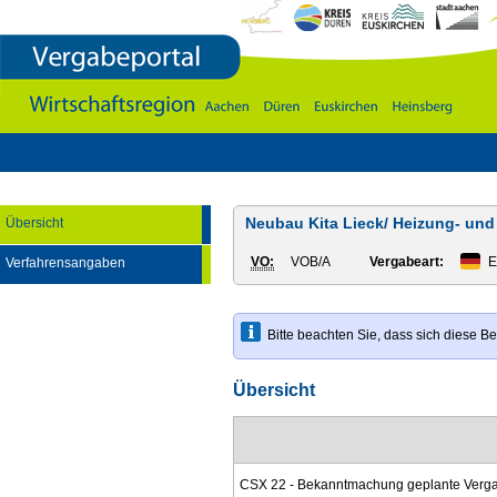
Vergabeportal
Wirtschaftsregion
Aachen
-
DÃ¼ren
-
Euskirchen
-
Heinsberg
Neubau Kita Lieck/ Heizung- und 
Übersicht
VO:
VOB/A
Vergabeart:
E
Verfahrensangaben
Bitte beachten Sie, dass sich diese 
Übersicht
CSX 22 - Bekanntmachung geplante Verga