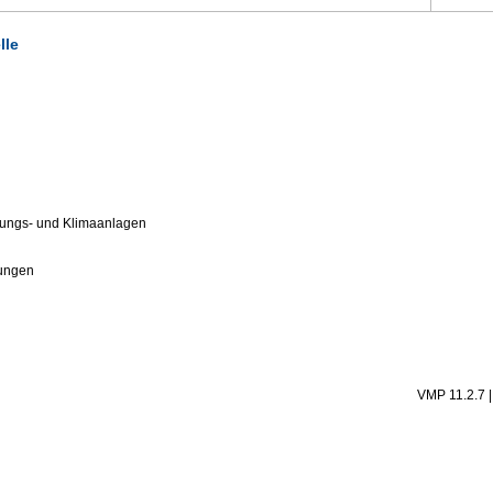
lle
ftungs- und Klimaanlagen
tungen
VMP 11.2.7