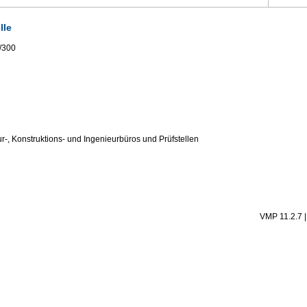
lle
0/300
r-, Konstruktions- und Ingenieurbüros und Prüfstellen
VMP 11.2.7