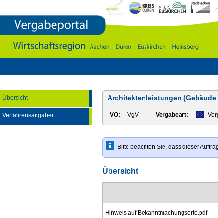
Vergabeportal
Wirtschaftsregion
Aachen
-
DÃ¼ren
-
Euskirchen
-
Heinsberg
Architektenleistungen (Gebäude 
Übersicht
VO:
VgV
Vergabeart:
Ver
Verfahrensangaben
Bitte beachten Sie, dass dieser Auft
Übersicht
Hinweis auf Bekanntmachungsorte.pdf