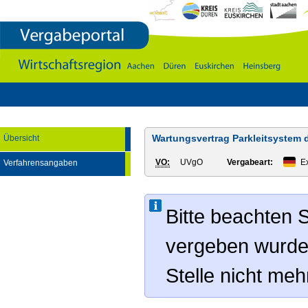
Vergabeportal
Wirtschaftsregion
Aachen
-
DÃ¼ren
-
Euskirchen
-
Heinsberg
Wartungsvertrag Parkleitsystem 
Übersicht
VO:
UVgO
Vergabeart:
Ex
Verfahrensangaben
Bitte beachten S
vergeben wurde
Stelle nicht me