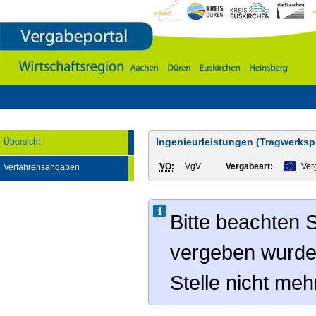
Vergabeportal
Wirtschaftsregion
Aachen
-
DÃ¼ren
-
Euskirchen
-
Heinsberg
Ingenieurleistungen (Tragwerksp
Übersicht
VO:
VgV
Vergabeart:
Ver
Verfahrensangaben
Bitte beachten S
vergeben wurde
Stelle nicht me