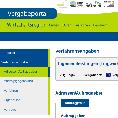
Vergabeportal
Wirtschaftsregion
Aachen
-
DÃ¼ren
-
Euskirchen
-
Heinsberg
Verfahrensangaben
Übersicht
Verfahrensangaben
Ingenieurleistungen (Tragwer
Adressen/Auftraggeber
VO:
VgV
Vergabeart:
Ver
Auftragsgegenstand
Verfahren
Adressen/Auftraggeber
Ergebnisse
Auftraggeber
Verträge
Auftraggeber