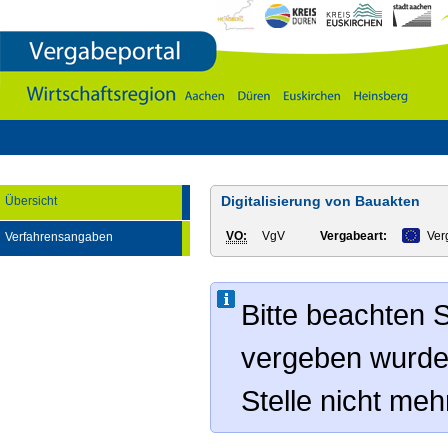
Vergabeportal
Wirtschaftsregion
Aachen
-
DÃ¼ren
-
Euskirchen
-
Heinsberg
Digitalisierung von Bauakten
Übersicht
VO:
VgV
Vergabeart:
Ver
Verfahrensangaben
Bitte beachten S
vergeben wurde
Stelle nicht me