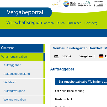
Vergabeportal
Wirtschaftsregion
Aachen
-
DÃ¼ren
-
Euskirchen
-
Heinsberg
Neubau Kindergarten Bauxhof, Ma
Übersicht
VO:
VOB/A
Vergabeart:
E
Verfahrensangaben
Auftraggeber
Auftraggeber
Auftragsgegenstand
Zur Angebotsabgabe / Teilnahme au
Verfahren
Auftragsvergabe
Offizielle Bezeichnung
Postanschrift
Weitere Angaben