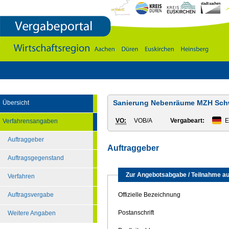
Vergabeportal
Wirtschaftsregion
Aachen
-
DÃ¼ren
-
Euskirchen
-
Heinsberg
Sanierung Nebenräume MZH Sch
Übersicht
VO:
VOB/A
Vergabeart:
E
Verfahrensangaben
Auftraggeber
Auftraggeber
Auftragsgegenstand
Zur Angebotsabgabe / Teilnahme au
Verfahren
Auftragsvergabe
Offizielle Bezeichnung
Postanschrift
Weitere Angaben