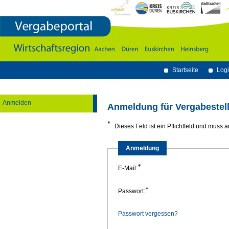
Vergabeportal
Wirtschaftsregion
Aachen
-
Dï¿½ren
-
Euskirchen
-
Heinsberg
Startseite
Logi
Anmelden
Anmeldung für Vergabestel
*
Dieses Feld ist ein Pflichtfeld und muss a
Anmeldung
*
E-Mail:
*
Passwort:
Passwort vergessen?
Hinweis:
Passwort